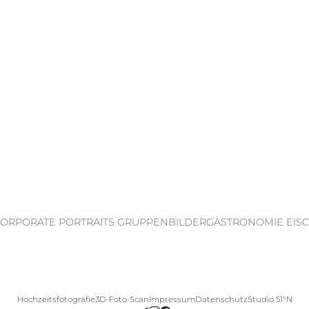
 CORPORATE PORTRAITS GRUPPENBILDER
GASTRONOMIE EISC
Hochzeitsfotografie
3D-Foto-Scan
Impressum
Datenschutz
Studio 51°N