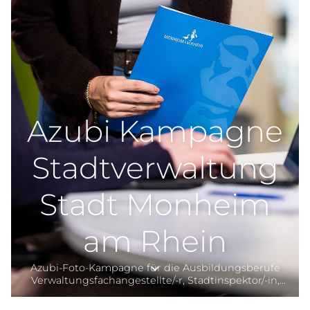
Azubi Kampagne
Stadtverwaltung
Stadt Monheim
am Rhein
Azubi-Foto-Kampagne für die Ausbildungsberufe
Verwaltungsfachangestellte/-r, Stadtinspektor/-in,
Erzieher/-in