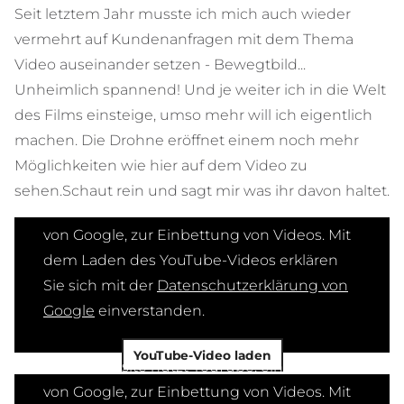
Seit letztem Jahr musste ich mich auch wieder
vermehrt auf Kundenanfragen mit dem Thema
Video auseinander setzen - Bewegtbild...
Unheimlich spannend! Und je weiter ich in die Welt
des Films einsteige, umso mehr will ich eigentlich
machen. Die Drohne eröffnet einem noch mehr
Möglichkeiten wie hier auf dem Video zu
sehen.Schaut rein und sagt mir was ihr davon haltet.
Diese Website nutzt YouTube, ein Service
von Google, zur Einbettung von Videos. Mit
dem Laden des YouTube-Videos erklären
Sie sich mit der
Datenschutzerklärung von
Google
einverstanden.
YouTube-Video laden
Diese Website nutzt YouTube, ein Service
von Google, zur Einbettung von Videos. Mit